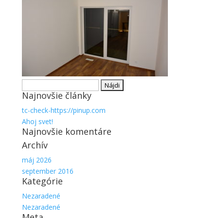
Hľadať:
Najnovšie články
tc-check-https://pinup.com
Ahoj svet!
Najnovšie komentáre
Archív
máj 2026
september 2016
Kategórie
Nezaradené
Nezaradené
Meta