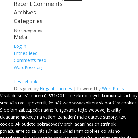
Recent Comments
for:
Archives
Categories
No categories
Meta
Log in
Entries feed
Comments feed
WordPress.org
Facebook
Designed by
Elegant Themes
| Powered by
WordPress
V súlade so zákonom č. 351/2011 o elektronických komunikáciach by
sme Vás radi upozornili, že náš web www.solitera.sk používa cookies.
S cieľom zabezpečiť riadne fungovanie tejto webovej lokality
ukladáme niekedy na vašom zariadení malé dátové súbory, tzv.
cookie. Ak budete pokračovať v prehliadaní našich stránok,
považujeme to za Vás súhlas s ukladaním cookies do Vášho