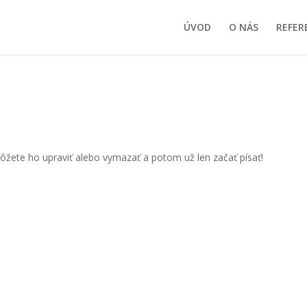
ÚVOD
O NÁS
REFER
Môžete ho upraviť alebo vymazať a potom už len začať písať!