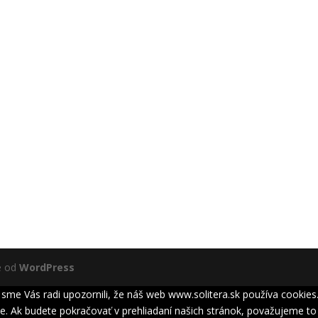
é od
WordPress
me Vás radi upozornili, že náš web www.solitera.sk používa cookies. 
. Ak budete pokračovať v prehliadaní našich stránok, považujeme to 