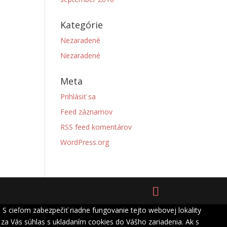
Kategórie
Nezaradené
Nezaradené
Meta
Prihlásiť sa
Feed záznamov
RSS feed komentárov
WordPress.org
S cieľom zabezpečiť riadne fungovanie tejto webovej lokality
za Vás súhlas s ukladaním cookies do Vášho zariadenia. Ak s