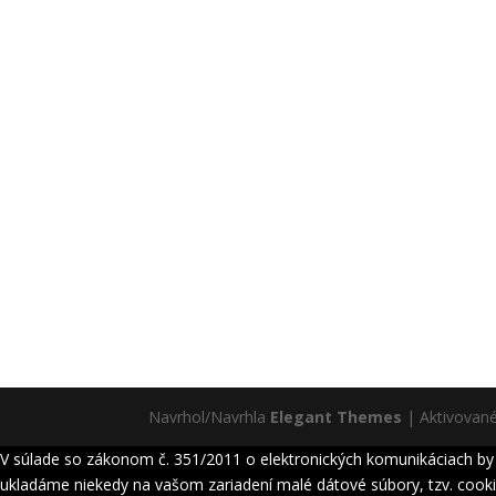
Navrhol/Navrhla
Elegant Themes
| Aktivovan
V súlade so zákonom č. 351/2011 o elektronických komunikáciach by s
ukladáme niekedy na vašom zariadení malé dátové súbory, tzv. cookie